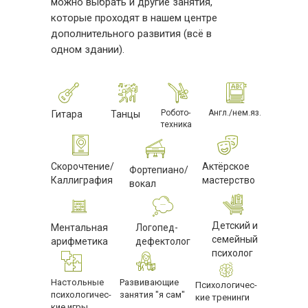
можно выбрать и другие занятия,
которые проходят в нашем центре
дополнительного развития (всё в
одном здании).
Робото-
Англ./нем.яз.
Гитара
Танцы
техника
Скорочтение/
Актёрское
Фортепиано/
Каллиграфия
мастерство
вокал
Детский и
Ментальная
Логопед-
семейный
арифметика
дефектолог
психолог
Настольные
Развивающие
Психологичес-
психологичес-
занятия "я сам"
кие тренинги
кие игры